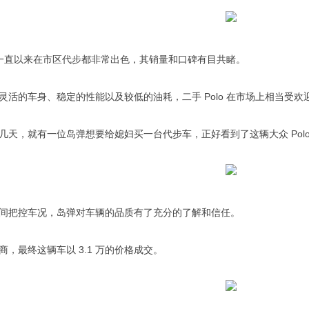
lo 一直以来在市区代步都非常出色，其销量和口碑有目共睹。
灵活的车身、稳定的性能以及较低的油耗，二手 Polo 在市场上相当受欢
几天，就有一位岛弹想要给媳妇买一台代步车，正好看到了这辆大众 Pol
间把控车况，岛弹对车辆的品质有了充分的了解和信任。
商，最终这辆车以 3.1 万的价格成交。