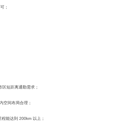
尚可；
常市区短距离通勤需求；
内空间布局合理；
能达到 200km 以上；