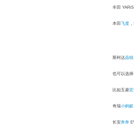
丰田 YARiS
本田
飞度
，
斯柯达
晶锐
也可以选择
比如五菱
宏
奇瑞
小蚂蚁
长安
奔奔
E